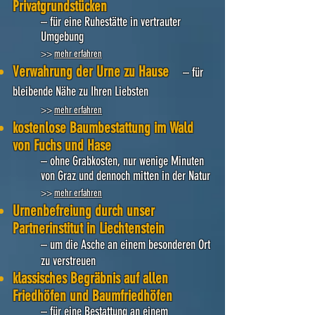
Privatgrundstücken
– für eine Ruhestätte in vertrauter
Umgebung
>>
mehr erfahren
Verwahrung der Urne zu Hause
– für
bleibende Nähe zu Ihren Liebste
n
>>
mehr erfahren
kostenlose Baumbestattung im Wald
von Fuchs und Hase
– ohne Grabkosten, nur wenige Minuten
von Graz und dennoch mitten in der Natur
>>
mehr erfahren
Urnenbefreiung durch unser
Partnerinstitut in Liechtenstein
– um die Asche an einem besonderen Ort
zu verstreuen
klassisches Begräbnis auf allen
Friedhöfen und Baumfriedhöfen
– für eine Bestattung an einem