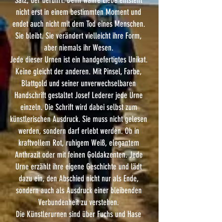
Satz, der berührt. Denn wahre Liebe entsteht
nicht erst in einem bestimmten Moment und
endet auch nicht mit dem Tod eines Menschen.
Sie bleibt. Sie verändert vielleicht ihre Form,
aber niemals ihr Wesen.
Jede dieser Urnen ist ein handgefertigtes Unikat.
Keine gleicht der anderen. Mit Pinsel, Farbe,
Blattgold und seiner unverwechselbaren
Handschrift gestaltet Josef Lederer jede Urne
einzeln. Die Schrift wird dabei selbst zum
künstlerischen Ausdruck. Sie muss nicht gelesen
werden, sondern darf erlebt werden. Ob in
kraftvollem Rot, ruhigem Weiß, elegantem
Anthrazit oder mit feinen Goldakzenten. Jede
Urne erzählt ihre eigene Geschichte und lädt
dazu ein, den Abschied nicht nur als Ende,
sondern auch als Ausdruck einer bleibenden
Verbundenheit zu verstehen.
Die Künstlerurnen sind über Fuchs und Hase