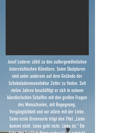
Josef Lederer zählt zu den außergewöhnlichen
österreichischen Künstlern. Seine Skulpturen
sind unter anderem auf dem Gelände der
Schokoladenmanufaktur Zotter zu finden. Seit
vielen Jahren beschäftigt er sich in seinem
künstlerischen Schaffen mit den großen Fragen
des Menschseins, mit Begegnung,
Vergänglichkeit und vor allem mit der Liebe.
Seine erste Urnenserie trägt den Titel „Liebe
kommt nicht. Liebe geht nicht. Liebe ist.“ Ein