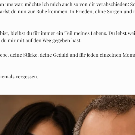
n uns war, möchte ich mich auch so von dir verabschieden: 
arfst du nun zur Ruhe kommen. In Frieden, ohne Sorgen und m
ist, bleibst du für immer ein Teil meines Lebens. Du lebst we
du mir mit auf den Weg gegeben hast.
Liebe, deine Stärke, deine Geduld und für jeden einzelnen Mo
niemals vergessen.