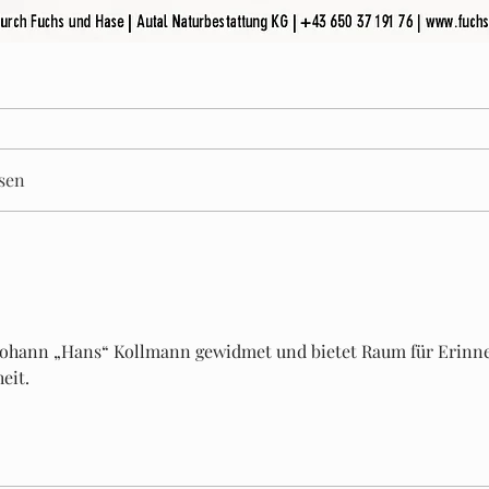
ssen
 Johann „Hans“ Kollmann gewidmet und bietet Raum für Erin
eit.