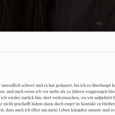
r unendlich schwer und es hat gedauert, bis ich es überhaupt k
n, und auch wenn ich vor mehr als 20 Jahren weggezogen bin, 
n ich wieder zurück bin, dort weitermachen, wo wir aufgehört 
r nicht geschafft haben dann doch enger in Kontakt zu bleiben 
est, dass auch ich öfter um mein Leben kämpfen musste und es w