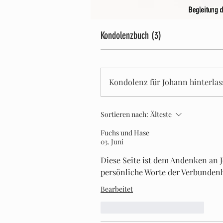
Kondolenzbuch (3)
Kondolenz für Johann hinterla
Sortieren nach:
Älteste
Fuchs und Hase
03. Juni
Diese Seite ist dem Andenken an
persönliche Worte der Verbundenh
Bearbeitet
Gefällt mir
Antworten