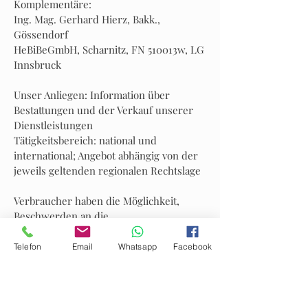
Komplementäre:
Ing. Mag. Gerhard Hierz, Bakk.,
Gössendorf
HeBiBeGmbH, Scharnitz, FN 510013w, LG
Innsbruck
Unser Anliegen: Information über
Bestattungen und der Verkauf unserer
Dienstleistungen
Tätigkeitsbereich: national und
international; Angebot abhängig von der
jeweils geltenden regionalen Rechtslage
Verbraucher haben die Möglichkeit,
Beschwerden an die
Streitbeilegungsplattform der EU zu
richten:
http://ec.europa.eu/odr
Telefon
Email
Whatsapp
Facebook
Sie können allfällige Beschwerde auch an
die oben angegebene E-Mail-Adresse
richten.